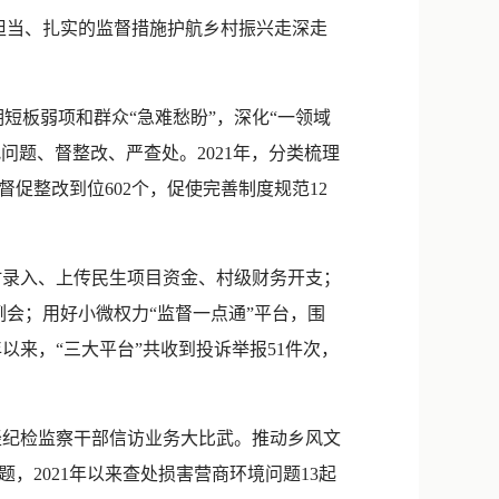
新浪微博
当、扎实的监督措施护航乡村振兴走深走
QQ
微信
板弱项和群众“急难愁盼”，深化“一领域
问题、督整改、严查处。2021年，分类梳理
，督促整改到位602个，促使完善制度规范12
时录入、上传民生项目资金、村级财务开支；
例会；用好小微权力“监督一点通”平台，围
年以来，“三大平台”共收到投诉举报51件次，
轻纪检监察干部信访业务大比武。推动乡风文
2021年以来查处损害营商环境问题13起