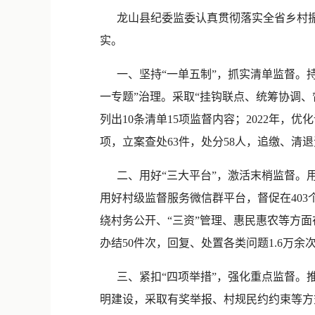
龙山县纪委监委认真贯彻落实全省乡村振
实。
一、坚持“一单五制”，抓实清单监督。持
一专题”治理。采取“挂钩联点、统筹协调、
列出10条清单15项监督内容；2022年，
项，立案查处63件，处分58人，追缴、清退资
二、用好“三大平台”，激活末梢监督。用
用好村级监督服务微信群平台，督促在403
绕村务公开、“三资”管理、惠民惠农等方面在
办结50件次，回复、处置各类问题1.6万余
三、紧扣“四项举措”，强化重点监督。推
明建设，采取有奖举报、村规民约约束等方