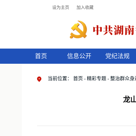
设为主页
加入收藏
首页
信息公开
党纪法规
领导机构
党内法规
监督曝光
执纪审查
廉润湖湘
资料库
工作程序
国家法律
信访举报
党纪政务处分
湖湘好家风
组织机构
纪法课堂
清风文苑
预
漫
当前位置：
首页
精彩专题
整治群众身
龙