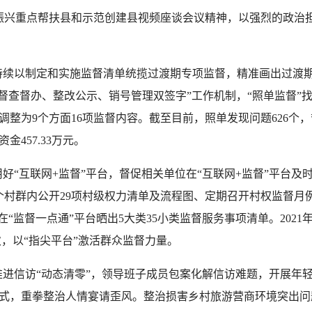
兴重点帮扶县和示范创建县视频座谈会议精神，以强烈的政治担
续以制定和实施监督清单统揽过渡期专项监督，精准画出过渡期短
督查督办、整改公示、销号管理双签字”工作机制，“照单监督”找
优化调整为9个方面16项监督内容。截至目前，照单发现问题626个
金457.33万元。
好“互联网+监督”平台，督促相关单位在“互联网+监督”平台及
个村群内公开29项村级权力清单及流程图、定期召开村权监督月
“监督一点通”平台晒出5大类35小类监督服务事项清单。2021
次，以“指尖平台”激活群众监督力量。
进信访“动态清零”，领导班子成员包案化解信访难题，开展年
式，重拳整治人情宴请歪风。整治损害乡村旅游营商环境突出问题，