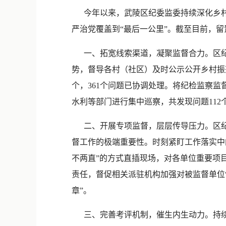
今年以来，武陵区纪委监委持续深化乡村振
严治党覆盖到“最后一公里”。截至目前，留置1
一、拓宽线索渠道，凝聚监督合力。区纪委
势，督导各村（社区）及时公示公开乡村振兴
个，361个问题已协调处理。将纪检监察
水利等部门进行集中巡察，共发现问题112
二、开展专项监督，层层传导压力。区纪委
督工作的极端重要性。时刻紧盯工作落实中
不两直”的方式直插现场，对各单位重要项
责任，督促相关派驻机构加强对被监督单位
章”。
三、完善考评机制，催生内生动力。持续强