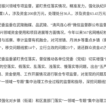
兴领域专项监督，紧盯责任落实情况，精准发力，强化执纪问
人，涉及资金200余万元，处理处分36人，涉及资金63.43万元
监委在武陵融媒、品武陵、“清风连心桥”微信监督群公布监
领域资金使用和项目进展等方面情况，今年以来567名网格纪检
监督与巡察、审计监督有机融合，对河洑镇、丹洲乡等重点乡镇（
个，移交问题线索14个，立行立改的问题23个，退还群众资金45
监委紧盯责任落实，督促推动各单位党委（党组）切实增强“
的空落实、假落实、乱落实、浅落实、慢落实等问题，出台“五严
目、资金使用、工作开展情况进行联合专项监督，对发现的问题
“一领域一专题”集中治理工作全过程的监督和指导，深挖问题线
化对乡镇（街道）和区直部门落实“一领域一专题”集中治理