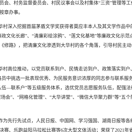
员会、村务监督委员会、村民议事会以及村集体“三资”管理等
按章办事。
村深入挖掘首届茅盾文学奖获得者莫应丰本人及其文学作品中
政文化长廊”、“清廉彩绘涂鸦”、“莲文化基地”等廉政文化示
《修路》，把清廉文化渗透到大华村的各个角落，引导村民主动
村高位推动，以党员联系到户、民情走访到户、政策落实到户、
格员中挑选一批表现优秀、为民服务意识浓厚的同志参与联系服
队伍—联系户”等五级服务体系，选优党员志愿服务队伍，配强
场会”、“网格化管理”、“大华讲堂”、“微信大华聚力群”等“
为先行先试点，人民日报、中国网、学习强国、湖南日报等各级
决赛、乐跑益阳马拉松比赛等6次大型文体活动；荣获了2021