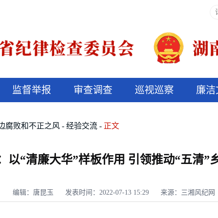
监督举报
审查调查
巡视巡察
廉洁
决算信息公开
说纪法
边腐败和不正之风
经验交流
正文
：以“清廉大华”样板作用 引领推动“五清”
编辑：唐昆玉
发表时间：2022-07-13 15:29
来源：三湘风纪网