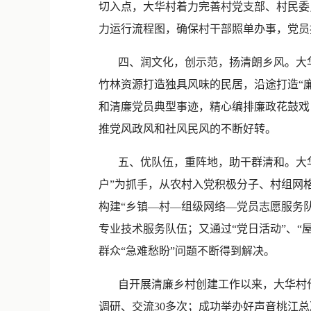
切入点，大华村着力完善村党支部、村民委
力运行流程图，确保村干部照单办事，党员
四、润文化，创示范，扬清朗乡风。大华
竹林资源打造独具风味的民居，沿途打造“廉
和清廉党员典型事迹，精心编排廉政花鼓戏
推党风政风和社风民风的不断好转。
五、优队伍，重阵地，助干群清和。大华
户”为抓手，从农村入党积极分子、村组网
构建“乡镇—村—组级网络—党员志愿服务
专业技术服务队伍；又通过“党日活动”、“屋
群众“急难愁盼”问题不断得到解决。
自开展清廉乡村创建工作以来，大华村作
调研、交流30多次；成功举办好声音桃江总