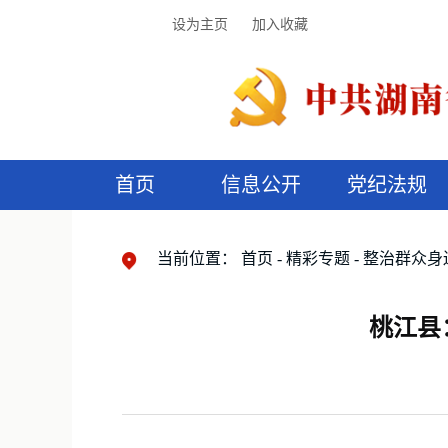
设为主页
加入收藏
首页
信息公开
党纪法规
领导机构
党内法规
监督曝光
执纪审查
廉润湖湘
资料库
工作程序
国家法律
信访举报
党纪政务处分
湖湘好家风
组织机构
纪法课堂
清风文苑
预
漫
当前位置：
首页
精彩专题
整治群众身
桃江县