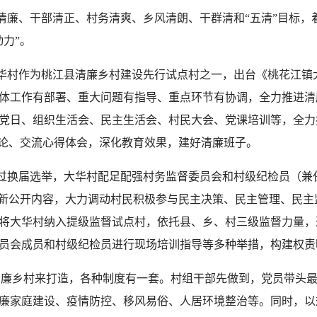
清廉、干部清正、村务清爽、乡风清朗、干群清和“五清”目标，
力”。
作为桃江县清廉乡村建设先行试点村之一，出台《桃花江镇大华
体工作有部署、重大问题有指导、重点环节有协调，全力推进清
党日、组织生活会、民主生活会、村民大会、党课培训等，全力
讨论、交流心得体会，深化教育效果，建好清廉班子。
换届选举，大华村配足配强村务监督委员会和村级纪检员（兼
新公开内容，大力调动村民积极参与民主决策、民主管理、民主监
将大华村纳入提级监督试点村，依托县、乡、村三级监督力量，
员会成员和村级纪检员进行现场培训指导等多种举措，构建权责
廉乡村来打造，各种制度有一套。村组干部先做到，党员带头最
廉家庭建设、疫情防控、移风易俗、人居环境整治等。同时，以