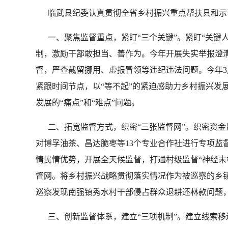
临武县纪委认真贯彻全省乡村振兴重点帮扶县和示范
一、聚焦监督重点，紧盯“三个关键”。紧盯“关键
制，激励干部敢担当、善作为。今年开展失实举报澄清
督，严查截留挪用、虚报冒领等违纪违法问题。今年3
紧跟时间节点，以“等不起”的紧迫感助力乡村振兴发展。
发展的“痛点”和“难点”问题。
二、拓宽监督方式，织密“三张监督网”。织密资金
对博孚油茶、昌达脆枣等13个专业合作社进行专项监
情民情优势，开展全天候监督，打通村级监督“神经末梢
督网。将乡村振兴战略贯彻落实情况作为被巡察的乡镇
巡察发现南强镇秀水村干部侵占群众退耕还林款问题
三、创新监督体系，建立“三项机制”。建立线索移