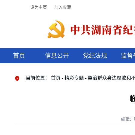
设为主页
加入收藏
首页
信息公开
党纪法规
监督
领导机构
党内法规
监督曝光
执纪审查
廉润湖湘
资料库
工作程序
国家法律
信访举报
党纪政务处分
湖湘好家风
组织机构
纪法课堂
清风文苑
预决算信
漫说纪法
当前位置：
首页
精彩专题
整治群众身边腐败和
编辑：