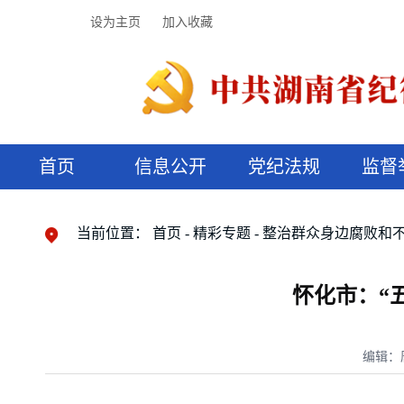
设为主页
加入收藏
首页
信息公开
党纪法规
监督
领导机构
党内法规
监督曝光
执纪审查
廉润湖湘
资料库
工作程序
国家法律
信访举报
党纪政务处分
湖湘好家风
组织机构
纪法课堂
清风文苑
预决算信
漫说纪法
当前位置：
首页
精彩专题
整治群众身边腐败和
怀化市：“
编辑：