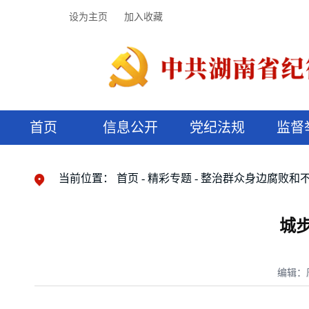
设为主页
加入收藏
首页
信息公开
党纪法规
监督
领导机构
党内法规
监督曝光
执纪审查
廉润湖湘
资料库
工作程序
国家法律
信访举报
党纪政务处分
湖湘好家风
组织机构
纪法课堂
清风文苑
预决算信
漫说纪法
当前位置：
首页
精彩专题
整治群众身边腐败和
城
编辑：