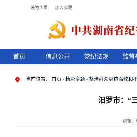
设为主页
加入收藏
首页
信息公开
党纪法规
监督
领导机构
党内法规
监督曝光
执纪审查
廉润湖湘
资料库
工作程序
国家法律
信访举报
党纪政务处分
湖湘好家风
组织机构
纪法课堂
清风文苑
预决算信
漫说纪法
当前位置：
首页
精彩专题
整治群众身边腐败和
汨罗市：“
编辑：