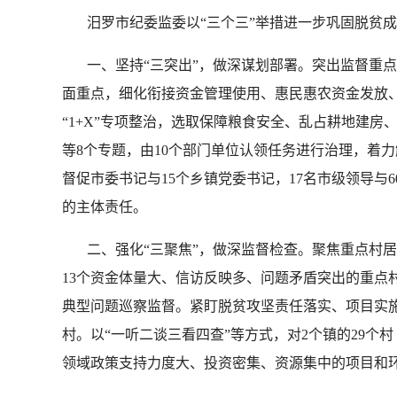
汨罗市纪委监委以“三个三”举措进一步巩固脱贫成
一、坚持“三突出”，做深谋划部署。突出监督重点。
面重点，细化衔接资金管理使用、惠民惠农资金发放、
“1+X”专项整治，选取保障粮食安全、乱占耕地建
等8个专题，由10个部门单位认领任务进行治理，着
督促市委书记与15个乡镇党委书记，17名市级领导
的主体责任。
二、强化“三聚焦”，做深监督检查。聚焦重点村居
13个资金体量大、信访反映多、问题矛盾突出的重点村
典型问题巡察监督。紧盯脱贫攻坚责任落实、项目实施
村。以“一听二谈三看四查”等方式，对2个镇的29个
领域政策支持力度大、投资密集、资源集中的项目和环