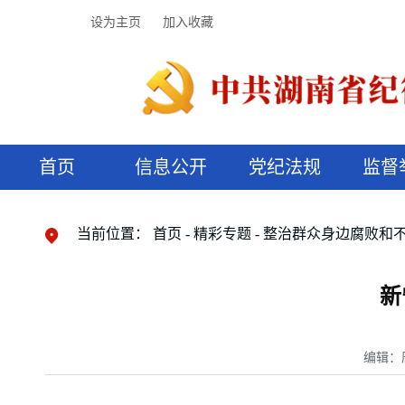
设为主页
加入收藏
首页
信息公开
党纪法规
监督
领导机构
党内法规
监督曝光
执纪审查
廉润湖湘
资料库
工作程序
国家法律
信访举报
党纪政务处分
湖湘好家风
组织机构
纪法课堂
清风文苑
预决算信
漫说纪法
当前位置：
首页
精彩专题
整治群众身边腐败和
新
编辑：