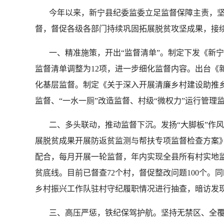
今年以来，新宁县纪委监委立足监督保障主责，坚
督，督促各级各部门持续巩固拓展脱贫攻坚成果，接
一、精准施策，开出“监督清单”。制定下发《新宁县巩
监督清单调整为12项，进一步细化监督内容。出台《
化基层监督。制定《关于深入开展清廉乡村建设助推
监督、“一水一厕”改造监督、村级“微权力”运行管
二、多头联动，推动监督下沉。发扬“大脚板”作风
展脱贫成果开展防返贫监测与帮扶专项监督检查方案
配合，每月开展一轮监督，年内实现全县所有村实地监
贫底线。目前已督查72个村，督促整改问题100个。
乡村振兴工作队驻村守纪履职情况进行抽查，暗访发现
三、高压严惩，铁纪保驾护航。坚持无禁区、全覆