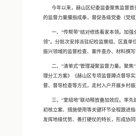
今年以来，赫山区纪委监委聚焦监督首责，
的监督力量攥指成拳，督促各级党委（党组
一、“传帮带”结对修炼看家本领。加强全
领”。分批次安排派驻纪检监察组、区直单
振兴领域的监督检查、案件查办、材料撰写
二、“清单式”管理凝聚监督力量。聚焦“
理分工方案》《赫山区专项监督蹲点督导实
督、督导检查等方式，走村入户开展乡村振兴
三、“室组地”联动释放叠加效应。率先建
初核立案、措施使用等关键环节全程跟进指导
发挥地缘优势、善打硬仗的特长，形成协同