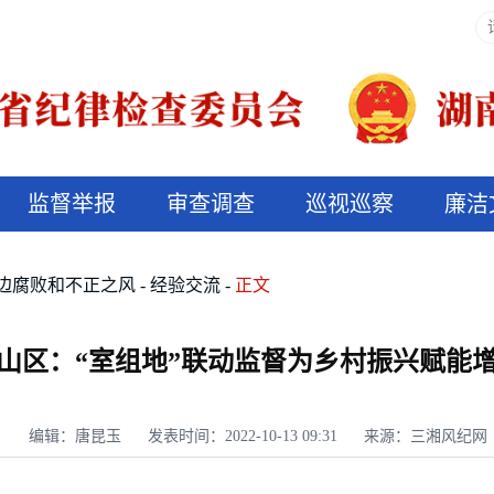
监督举报
审查调查
巡视巡察
廉洁
决算信息公开
说纪法
边腐败和不正之风
经验交流
正文
山区：“室组地”联动监督为乡村振兴赋能
编辑：唐昆玉
发表时间：2022-10-13 09:31
来源：三湘风纪网