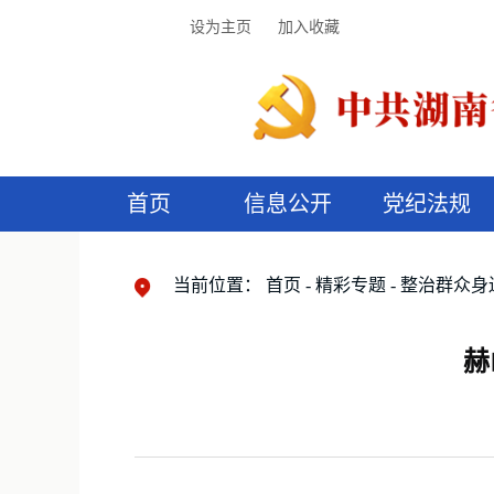
设为主页
加入收藏
首页
信息公开
党纪法规
领导机构
党内法规
监督曝光
执纪审查
廉润湖湘
资料库
工作程序
国家法律
信访举报
党纪政务处分
湖湘好家风
组织机构
纪法课堂
清风文苑
预
漫
当前位置：
首页
精彩专题
整治群众身
赫