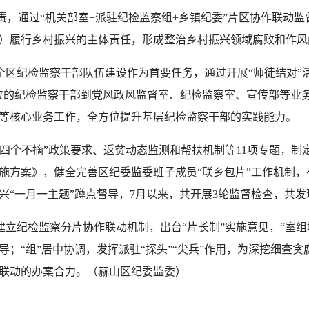
通过“机关部室+派驻纪检监察组+乡镇纪委”片区协作联动监
）履行乡村振兴的主体责任，形成整治乡村振兴领域腐败和作风
区纪检监察干部队伍建设作为首要任务，通过开展“师徒结对”
位的纪检监察干部到党风政风监督室、纪检监察室、宣传部等业
等核心业务工作，全方位提升基层纪检监察干部的实践能力。
四个不摘”政策要求、返贫动态监测和帮扶机制等11项专题，制定
施方案》，健全完善区纪委监委班子成员“联乡包片”工作机制，
“一月一主题”蹲点督导，7月以来，共开展3轮监督检查，共发现
立纪检监察分片协作联动机制，出台“片长制”实施意见，“室组地
；“组”居中协调，发挥派驻“探头”“尖兵”作用，为深挖细查贪
联动的办案合力。（赫山区纪委监委）