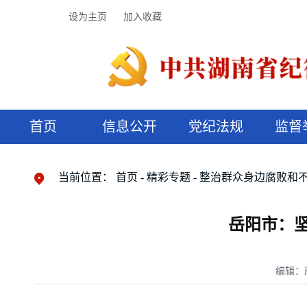
设为主页
加入收藏
首页
信息公开
党纪法规
监督
领导机构
党内法规
监督曝光
执纪审查
廉润湖湘
资料库
工作程序
国家法律
信访举报
党纪政务处分
湖湘好家风
组织机构
纪法课堂
清风文苑
预决算信
漫说纪法
当前位置：
首页
精彩专题
整治群众身边腐败和
岳阳市：坚
编辑：