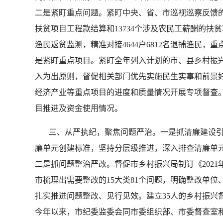
二是紧盯重点问题。紧盯中央、省、市巡视巡察反馈的
扶贫项目工程款结算和13734个涉及农民工薪酬的扶
渔民返贫监测，精准对接4644户6812名退捕渔民，
是紧盯重点项目。紧盯全年列入计划的市、县乡村振
入为出原则，督促相关部门优先实施民生实事和前景
经济产业等重点项目的进度和质量情况开展专项督查。
目推进及资金使用情况。
三、从严执纪，聚焦问题严治。一是抓清廉建设引
廉单元创建标准，坚持分层级推进，深入排查清廉单元
二是抓问题整治严改。督促市乡村振兴局制订《202
市梳理出需要整改的15大类81个问题，明确整改单
扎实推进问题整改、见行见效。建立35人的乡村振
今年以来，市纪委监委会同市委组织部、市委督查室和