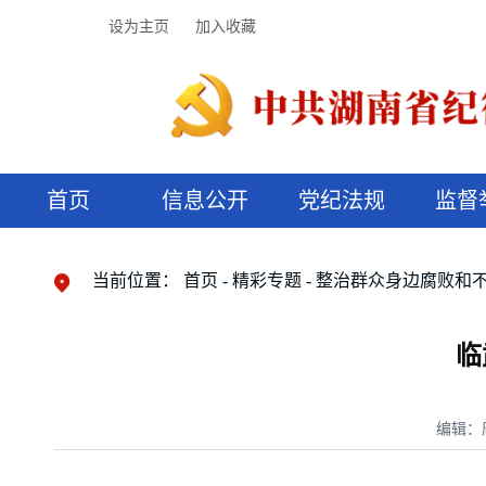
设为主页
加入收藏
首页
信息公开
党纪法规
监督
领导机构
党内法规
监督曝光
执纪审查
廉润湖湘
资料库
工作程序
国家法律
信访举报
党纪政务处分
湖湘好家风
组织机构
纪法课堂
清风文苑
预决算信
漫说纪法
当前位置：
首页
精彩专题
整治群众身边腐败和
临
编辑：