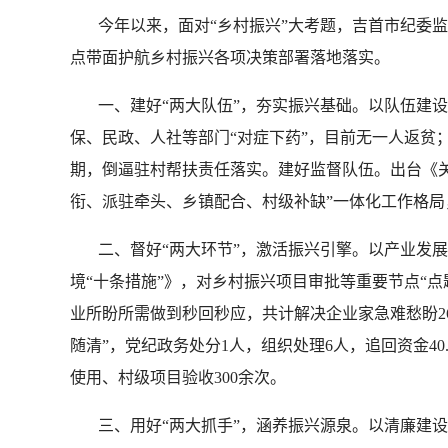
今年以来，面对“乡村振兴”大考题，吉首市纪委监委
点带面护航乡村振兴各项决策部署落地落实。
一、建好“两大队伍”，夯实振兴基础。以队伍建设为
保、民政、人社等部门“对症下药”，目前无一人返贫
期，倒逼驻村帮扶责任落实。建好监督队伍。出台《关
衔、派驻牵头、乡镇配合、村级补缺”一体化工作格局，
二、督好“两大环节”，激活振兴引擎。以产业发展为
境“十条措施”》，对乡村振兴项目审批等重要节点“点
业所盼所需做到秒回秒应，共计解决企业家急难愁盼26
随清”，党纪政务处分1人，组织处理6人，追回资金4
使用、村级项目验收300余次。
三、用好“两大抓手”，涵养振兴源泉。以清廉建设为