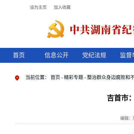
设为主页
加入收藏
首页
信息公开
党纪法规
监督
领导机构
党内法规
监督曝光
执纪审查
廉润湖湘
资料库
工作程序
国家法律
信访举报
党纪政务处分
湖湘好家风
组织机构
纪法课堂
清风文苑
预决算信
漫说纪法
当前位置：
首页
精彩专题
整治群众身边腐败和
吉首市：
编辑：