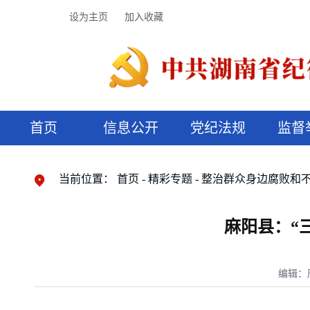
设为主页
加入收藏
首页
信息公开
党纪法规
监督
领导机构
党内法规
监督曝光
执纪审查
廉润湖湘
资料库
工作程序
国家法律
信访举报
党纪政务处分
湖湘好家风
组织机构
纪法课堂
清风文苑
预决算信
漫说纪法
当前位置：
首页
精彩专题
整治群众身边腐败和
麻阳县：“
编辑：