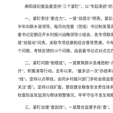
麻阳县纪委监委坚持“三个紧盯”，以“专起来抓”
一、紧盯责任“聚合力”。一是“双提示”明责。紧扣
半年向联乡县领导、每月向党委（党组）书记制发落实全
委书记定期召开乡村振兴战略领导小组会、各专项联
是“双驱动”问责。采取专项巡察和综合督导贯通，今
个问题、考核反馈的10个问题，由县委书记点对点交
二、紧盯问题“刨根底”。一是聚焦群众急难愁盼“点
升”、积案清零行动。去年以来，“最多访一次”办结率达9
“线”。坚持以点带线，会同乡村振兴部门多轮会商监
关注“面”。坚持以线扩面，督促健全粮食安全责任体
检查防返贫监测与帮扶预警情况，牢牢守住不发生规
三、紧盯治理“查剖改”。一是整合监督手段“查”。