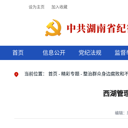
设为主页
加入收藏
首页
信息公开
党纪法规
监督
领导机构
党内法规
监督曝光
执纪审查
廉润湖湘
资料库
工作程序
国家法律
信访举报
党纪政务处分
湖湘好家风
组织机构
纪法课堂
清风文苑
预决算信
漫说纪法
当前位置：
首页
精彩专题
整治群众身边腐败和
西湖管
编辑：