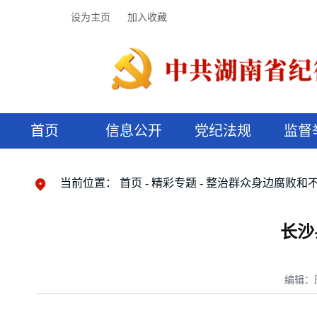
设为主页
加入收藏
首页
信息公开
党纪法规
监督
领导机构
党内法规
监督曝光
执纪审查
廉润湖湘
资料库
工作程序
国家法律
信访举报
党纪政务处分
湖湘好家风
组织机构
纪法课堂
清风文苑
预决算信
漫说纪法
当前位置：
首页
精彩专题
整治群众身边腐败和
长沙
编辑：