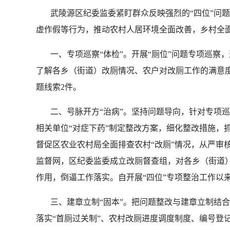
武陵源区纪委监委紧盯群众反映强烈的“四位”问题中
虚作假等行为，推动农村人居环境全面改善，乡村全
一、专项巡察“体检”。开展“厕位”问题专项巡察
了解各乡（街道）改厕情况、农户对改厕工作的满意度
题线索2件。
二、号脉开方“治病”。坚持问题导向，针对专项巡
相关单位“对症下药”制定整改方案，细化整改措施，
督促区农业农村局全面排查农村“改厕”情况，从严审核
监督网，区纪委监委成立改厕督查组，对各乡（街道
作用，倒逼工作落实。自开展“四位”专项整治工作以
三、建章立制“固本”。把问题整改与建章立制结合
落实“首厕过关制”、农村改厕进度调度制度、编号登