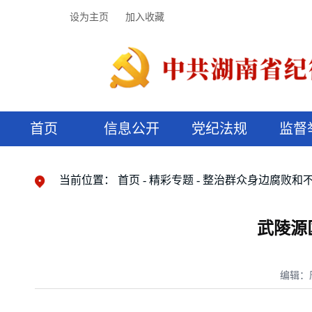
设为主页
加入收藏
首页
信息公开
党纪法规
监督
领导机构
党内法规
监督曝光
执纪审查
廉润湖湘
资料库
工作程序
国家法律
信访举报
党纪政务处分
湖湘好家风
组织机构
纪法课堂
清风文苑
预决算信
漫说纪法
当前位置：
首页
精彩专题
整治群众身边腐败和
武陵源
编辑：