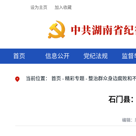
设为主页
加入收藏
首页
信息公开
党纪法规
监督
领导机构
党内法规
监督曝光
执纪审查
廉润湖湘
资料库
工作程序
国家法律
信访举报
党纪政务处分
湖湘好家风
组织机构
纪法课堂
清风文苑
预决算信
漫说纪法
当前位置：
首页
精彩专题
整治群众身边腐败和
石门县：
编辑：