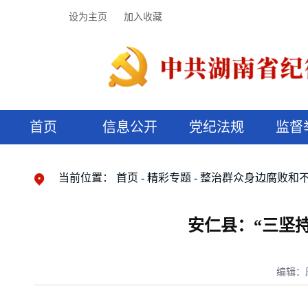
设为主页
加入收藏
首页
信息公开
党纪法规
监督
领导机构
党内法规
监督曝光
执纪审查
廉润湖湘
资料库
工作程序
国家法律
信访举报
党纪政务处分
湖湘好家风
组织机构
纪法课堂
清风文苑
预决算信
漫说纪法
当前位置：
首页
精彩专题
整治群众身边腐败和
安仁县：“三坚
编辑：