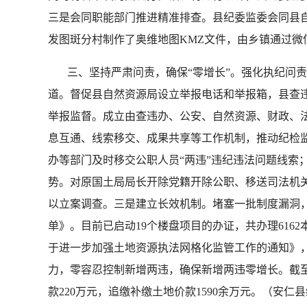
三是会同职能部门推进精准排查。县纪委监委会同县
发图斑分村制作了奥维地图KMZ文件，由乡镇通过微
三、坚持严肃问责，确保“零增长”。强化执纪问责
道。督促县自然资源局设立举报电话和举报箱，县查违
举报监督。成立由查违办、公安、自然资源、财政、
息互通、线索移交、成果共享等工作机制，推动纪检
办等部门及时移交公职人员“两违”违纪违法问题线索
势。对原国土局局长开除党籍开除公职、移送司法机
以立案调查。三是建立长效机制。堵塞一批制度漏洞
单》。目前已启动19个楼盘项目的办证，共办理61
于进一步加强土地资源执法网格化监管工作的通知》，
力，零容忍控制新增两违，确保新增两违零增长。截至
款220万元，追缴补缴土地价款1590余万元。（安仁