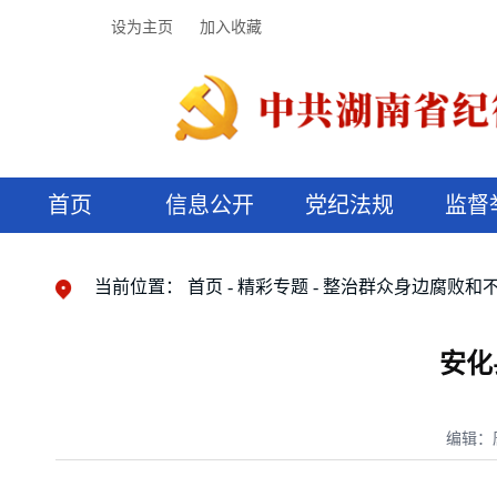
设为主页
加入收藏
首页
信息公开
党纪法规
监督
领导机构
党内法规
监督曝光
执纪审查
廉润湖湘
资料库
工作程序
国家法律
信访举报
党纪政务处分
湖湘好家风
组织机构
纪法课堂
清风文苑
预决算信
漫说纪法
当前位置：
首页
精彩专题
整治群众身边腐败和
安化
编辑：