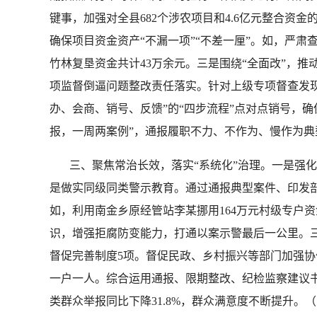
键事，加强对全县682个涉农项目和4.6亿元整合资
确保项目资金资产“不漏一项”“不差一厘”。如，严
竹林复垦资金共计43万余元。三是围绕“全面改”，
项监督倒逼问题整改责任落实。针对上级专项督查发现的
办、会商、销号、反馈”的“四步流程”点对点销号，
报，一周两案例”，通报履职不力、不作为、慢作为典型
三、聚焦常治长效，落实“系统化”治理。一是强化
是做实同级同类警示教育。通过通报典型案件、印发剖
如，利用南金乡原经管站李某挪用164万元村级专户
识，增强拒腐防变能力，打通以案示警最后一公里。
督促完善制度5项。督促民政、乡村振兴等部门加强协作
一户一人。综合运用通报、限期整改、纪检监察建议
类群众举报同比下降31.8%，群众满意度不断提升。