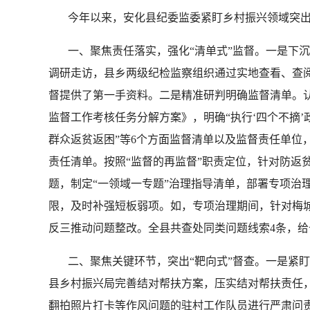
今年以来，安化县纪委监委紧盯乡村振兴领域突出
一、聚焦责任落实，强化“清单式”监督。一是下沉走
调研走访，县乡两级纪检监察组织通过实地查看、查阅资
督提供了第一手资料。二是精准研判明确监督清单。认
监督工作考核任务分解方案》，明确“执行‘四个不摘’政
群众返贫返困”等6个方面监督清单以及监督责任单位
责任清单。按照“监督的再监督”职责定位，针对防返
题，制定“一领域一专题”治理指导清单，部署专项治
限，及时补强短板弱项。如，专项治理期间，针对梅
反三推动问题整改。全县共查处同类问题线索4条，给
二、聚焦关键环节，突出“靶向式”督查。一是紧盯
县乡村振兴局完善结对帮扶方案，压实结对帮扶责任
翻拍照片打卡等作风问题的驻村工作队员进行严肃问责