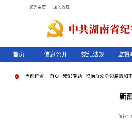
设为主页
加入收藏
首页
信息公开
党纪法规
监督
领导机构
党内法规
监督曝光
执纪审查
廉润湖湘
资料库
工作程序
国家法律
信访举报
党纪政务处分
湖湘好家风
组织机构
纪法课堂
清风文苑
预决算信
漫说纪法
当前位置：
首页
精彩专题
整治群众身边腐败和
新
编辑：