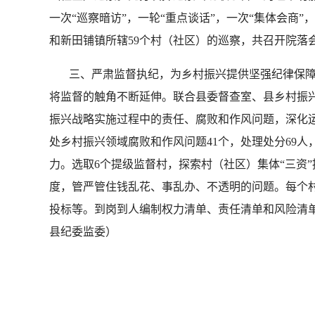
一次“巡察暗访”，一轮“重点谈话”，一次“集体会商
和新田铺镇所辖59个村（社区）的巡察，共召开院落会
三、严肃监督执纪，为乡村振兴提供坚强纪律保障
将监督的触角不断延伸。联合县委督查室、县乡村振兴
振兴战略实施过程中的责任、腐败和作风问题，深化运
处乡村振兴领域腐败和作风问题41个，处理处分69人，
力。选取6个提级监督村，探索村（社区）集体“三资
度，管严管住钱乱花、事乱办、不透明的问题。每个村
投标等。到岗到人编制权力清单、责任清单和风险清单
县纪委监委）