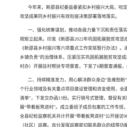
今年来，新邵县纪委监委紧扣乡村振兴大局，咬定
攻坚成果同乡村振兴有效衔接决策部署落地落实。
一、强化统筹谋划，推动各级力量下沉和责任落实。
规矩立起来。印发《新邵县2022年巩固拓展脱贫攻
《新邵县乡村振兴等六项重点工作奖惩暂行办法》。
乡镇负责”的治理体系，压紧压实巩固拓展脱贫攻坚成
村办）开展驻村帮扶专项督查，下发了6期督查通报，
二、持续精准发力，用心解决群众身边“急难愁盼”。
个行业领域及有关重点项目建设管理和资金使用，全面
清单”，下发交办函13份。实行销号式管理，督促有
展“带着板凳进村”。成立委班子成员包案的工作专班
全县纪检监察机关共计开展“带着板凳进村”公开接访98
（社区）巡察。充分发挥巡察密切联系群众的纽带功能，