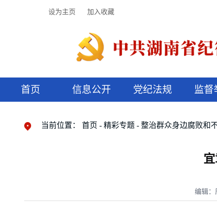
设为主页
加入收藏
首页
信息公开
党纪法规
监督
领导机构
党内法规
监督曝光
执纪审查
廉润湖湘
资料库
工作程序
国家法律
信访举报
党纪政务处分
湖湘好家风
组织机构
纪法课堂
清风文苑
预决算信
漫说纪法
当前位置：
首页
精彩专题
整治群众身边腐败和
宜
编辑：