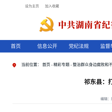
设为主页
加入收藏
首页
信息公开
党纪法规
监督
领导机构
党内法规
监督曝光
执纪审查
廉润湖湘
资料库
工作程序
国家法律
信访举报
党纪政务处分
湖湘好家风
组织机构
纪法课堂
清风文苑
预决算信
漫说纪法
当前位置：
首页
精彩专题
整治群众身边腐败和
祁东县：打
编辑：