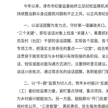
今年以来，津市市纪委监委始终立足纪检监察机关
持续整治群众身边腐败问题和不正之风，以正风肃纪
一、以谈话提醒为发力点，守好第一道廉政关口。将
“三个关键”，即在谈话对象上找准 “关键人”，着
员及村（社区）干部的谈话提醒，实现各个层面、各个
专项工作，把落实主体责任的重点一一“过堂”，结合
话贯穿于脱贫攻坚与乡村振兴有效衔接的各阶段、全
话、短信或面对面沟通方式进行，注重倾听意见建议。
谈话10余批次，通过常态化的谈话提醒，各职能部门
二、以“干+群”监督为切入点，筑牢乡村振兴“反腐防
（工）委纪检监察力量，紧盯重点领域、重点项目、关
为乡村振兴赋能加力。另一方面，鼓励群众“开门反腐”
将村务公开、“三资管理”、惠民惠农、民生服务等细