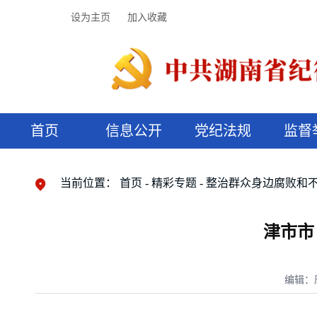
设为主页
加入收藏
首页
信息公开
党纪法规
监督
领导机构
党内法规
监督曝光
执纪审查
廉润湖湘
资料库
工作程序
国家法律
信访举报
党纪政务处分
湖湘好家风
组织机构
纪法课堂
清风文苑
预决算信
漫说纪法
当前位置：
首页
精彩专题
整治群众身边腐败和
津市市
编辑：