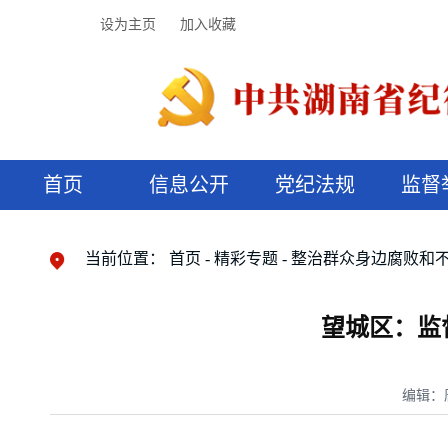
设为主页
加入收藏
首页
信息公开
党纪法规
监督
领导机构
党内法规
监督曝光
执纪审查
廉润湖湘
资料库
工作程序
国家法律
信访举报
党纪政务处分
湖湘好家风
组织机构
纪法课堂
清风文苑
预决算信
漫说纪法
当前位置：
首页
精彩专题
整治群众身边腐败和
望城区：监
编辑：