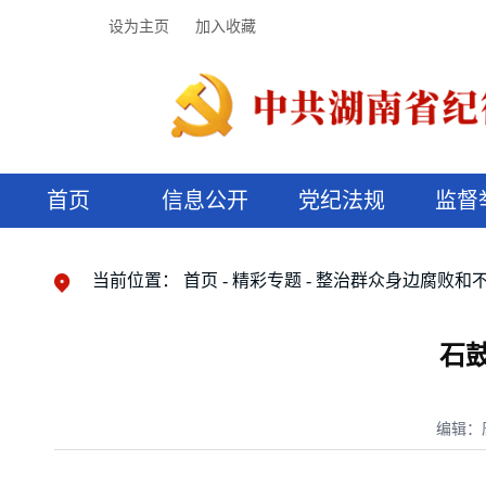
设为主页
加入收藏
首页
信息公开
党纪法规
监督
领导机构
党内法规
监督曝光
执纪审查
廉润湖湘
资料库
工作程序
国家法律
信访举报
党纪政务处分
湖湘好家风
组织机构
纪法课堂
清风文苑
预决算信
漫说纪法
当前位置：
首页
精彩专题
整治群众身边腐败和
石
编辑：