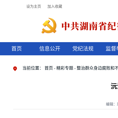
设为主页
加入收藏
首页
信息公开
党纪法规
监督
领导机构
党内法规
监督曝光
执纪审查
廉润湖湘
资料库
工作程序
国家法律
信访举报
党纪政务处分
湖湘好家风
组织机构
纪法课堂
清风文苑
预决算信
漫说纪法
当前位置：
首页
精彩专题
整治群众身边腐败和
沅
编辑：