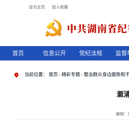
设为主页
加入收藏
首页
信息公开
党纪法规
监督
领导机构
党内法规
监督曝光
执纪审查
廉润湖湘
资料库
工作程序
国家法律
信访举报
党纪政务处分
湖湘好家风
组织机构
纪法课堂
清风文苑
预决算信
漫说纪法
当前位置：
首页
精彩专题
整治群众身边腐败和
溆
编辑：