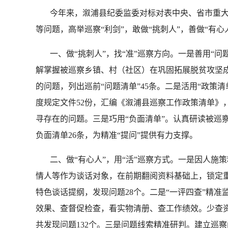
今年来，溆浦县纪委监委对标对表中央、省市重大决
等问题，高举巡察“利剑”，敢做“挑刺人”，善做“有心
一、做“挑刺人”，找“准”巡察方向。一是善用“问
解掌握被巡察乡镇、村（社区）在巩固拓展脱贫攻坚
的问题，列出巡前“问题清单”45条。二是活用“政
度规定文件52份，汇编《溆浦县巡察工作政策清单》，
寻存在的问题。三是巧用“负面清单”。认真研读被巡
负面清单26条，为精准“提问”提供有力支撑。
二、做“有心人”，用“活”巡察方式。一是因人施
情人等作为谈话对象，在前期翻阅资料基础上，锁定重
特色谈话提纲，发现问题28个。二是“一评四查”精
效果、查督促检查，看实物清册、查工作绩效。少查
共发现问题132个。三是问题线索精准研判。建立巡