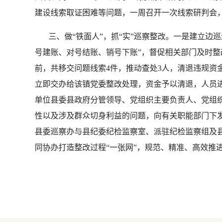
建设线索取证困难等问题，一周召开一次线索研判会
三、做“铁面人”，抓“实”巡察整改。一是建立边巡
号建账、对号结账、销号下账”，督促相关部门及时
前，共移交问题线索4件，推动查处3人，清退违规资金
立即交办给该镇党委整改处理，资金予以清退，人员
单位县委县政府分管领导、党组织主要负责人、党组
性以及涉及群众切身利益的问题，向有关职能部门下
县委巡察办与县纪委纪检监察室、派驻纪检监察组及
同协办打造整改过程“一张网”，规范、精准、高效推