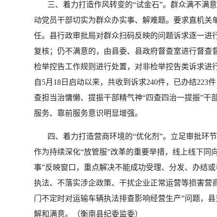
三、着力打造作风转变的“试金石”。群众满不满意是检
动党员干部切实为群众办实事、解难题。要求直机关单
任。县行政审批局对群众扫码反映的问题诉求逐一进行
复核；仍不满意的，由县委、县政府督查室进行督查督
检举控告工作规则进行处置，对非检举控告类诉求进
自5月18日启动以来，共收到诉求240件，已办结22
查担当治慵懒、提振干部精气神“四查四治一提振”干
服务、靠前服务意识明显增强。
四、着力打造营商环境的“优化剂”。立足审批环节最少
作为持续深化“放管服”改革的重要举措，线上线下同
事”反映窗口，重点解决不能成功受理、分发、办结
执法、不落实涉企政策、干扰企业正常运营等损害营商
门不定时对运输车辆执法排查影响经营生产”问题，
解和满意。（衡南县纪委监委）