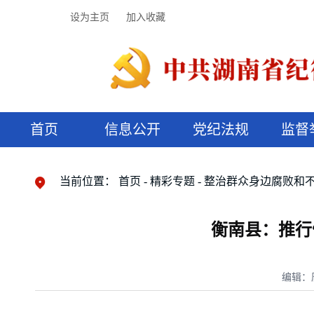
设为主页
加入收藏
首页
信息公开
党纪法规
监督
领导机构
党内法规
监督曝光
执纪审查
廉润湖湘
资料库
工作程序
国家法律
信访举报
党纪政务处分
湖湘好家风
组织机构
纪法课堂
清风文苑
预决算信
漫说纪法
当前位置：
首页
精彩专题
整治群众身边腐败和
衡南县：推行“
编辑：