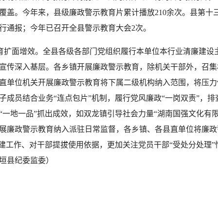
覆盖。今年来，县级廉政警示教育片累计播放210余次。县第十
进行通报；今年已召开全县警示教育大会2次。
育扩面增效。
全县各级各部门党组织履行本单位本行业清廉建设
宣传深入基层。各乡镇开展廉政警示教育，除机关干部外，召集
直单位机关开展廉政警示教育将下属二级机构纳入范围，将压力
成员结合业务“连点包片”机制，履行党风廉政“一岗双责”，排查
“一地一品”抓出成效，如双龙镇引导社会力量“湖南国强文化有
展廉政警示教育纳入派驻日常监督，各乡镇、各县直单位将廉政
党建工作、对干部提拔使用依据，更加关注党员干部“受处分处理
垣县纪委监委）