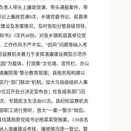
要负责人带头上廉政党课、带头通报案件，带
书记上廉政党课8次，乡镇党委书记、县直单
廉政建设及发案情况，及时告知分管县级领导，
书》3次共48份。对各乡镇和县直单位党
，工作作风不严不实，“四风”问题等纳入考
县纪检监察机关着力于发挥清廉建设典型示范作
园”为载体，打造集“文化墙、宣传栏、办公
清廉院落”警示教育氛围；县税务局构建以
实行“部门联动”机制。加大与县级组织人事
单位召开处分决定宣布会；在各级各部门召
次、专题民主生活会65次。县纪检监察机关
部职工进行旁听，放大“一案一警示”效应。
县住建局原党组书记杨某某受贿案，130余名
纳入清廉建设考核，播放情况逐一登记，警