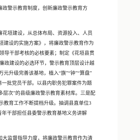
新浪微博
廉政警示教育制度，创新廉政警示教育方
QQ
微信
廉花垣建设，从总体布局、资源投入、人员
花垣建设的实施方案》，将廉政警示教育作为
领导干部考核的必核要素；制定《花垣县贯
廉政建设的必选环节，警示教育顶层设计越
升级完善该基地，植入“旗”“钟”“算盘”
第一批党员干部。以县内职务犯罪案件为题
多层次”的县级廉政警示教育素材库。三是配
示教育工作不断提档升级。抽调县直单位3
青年干部担任县委警示教育基地义务讲解
加大监督指导力度，将廉政警示教育作为清