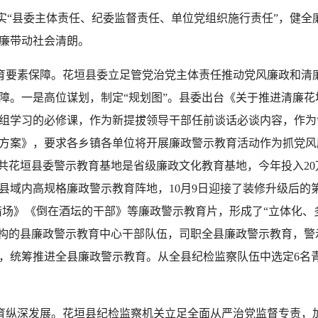
“县委主体责任、纪委监督责任、单位党组织施行责任”，健全
廉带动社会清朗。
育要素保障。
花垣县委立足管党治党主体责任推动党风廉政和清
障。一是高位谋划，制定“规划图”。县委出台《关于推进清廉
组学习的必修课，作为新提拔领导干部任前谈话必谈内容，作为
方案》，要求各乡镇各单位将开展廉政警示教育活动作为抓党风
共花垣县委警示教育基地是省级廉政文化教育基地，今年投入20万元
县域内高规格廉政警示教育阵地，10月9日迎接了装修升级后的
猎场》《倒在酒坛的干部》等廉政警示教育片，形成了“立体化、
机构的县廉政警示教育中心干部队伍，司职全县廉政警示教育，警
，统筹推进全县廉政警示教育。从全县纪检监察队伍中选定6名
育纵深发展。
花垣县纪检监察机关立足全面从严治党监督专责，