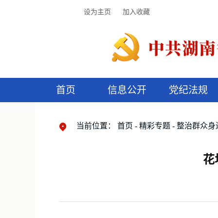
设为主页
加入收藏
首页
信息公开
党纪法规
领导机构
党内法规
监督曝光
执纪审查
廉润湖湘
资料库
工作程序
国家法律
信访举报
党纪政务处分
湖湘好家风
组织机构
纪法课堂
清风文苑
预
漫
当前位置：
首页
精彩专题
整治群众身
花