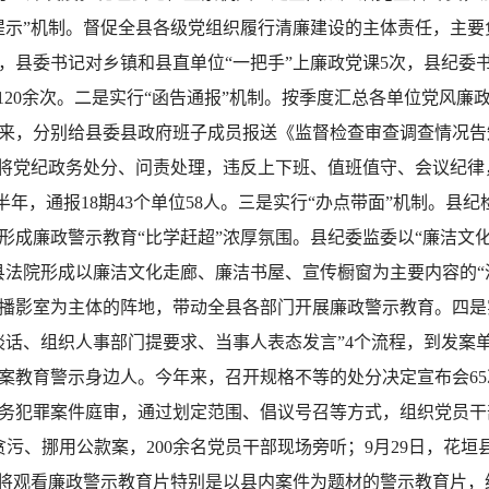
提示”机制。督促全县各级党组织履行清廉建设的主体责任，主
，县委书记对乡镇和县直单位“一把手”上廉政党课5次，县纪委
120余次。二是实行“函告通报”机制。按季度汇总各单位党风
来，分别给县委县政府班子成员报送《监督检查审查调查情况告知
，将党纪政务处分、问责处理，违反上下班、值班值守、会议纪律
上半年，通报18期43个单位58人。三是实行“办点带面”机制。
形成廉政警示教育“比学赶超”浓厚氛围。县纪委监委以“廉洁文化
县法院形成以廉洁文化走廊、廉洁书屋、宣传橱窗为主要内容的“
播影室为主体的阵地，带动全县各部门开展廉政警示教育。四是
谈话、组织人事部门提要求、当事人表态发言”4个流程，到发案
案教育警示身边人。今年来，召开规格不等的处分决定宣布会65
务犯罪案件庭审，通过划定范围、倡议号召等方式，组织党员干
贪污、挪用公款案，200余名党员干部现场旁听；9月29日，花垣
将观看廉政警示教育片特别是以县内案件为题材的警示教育片，