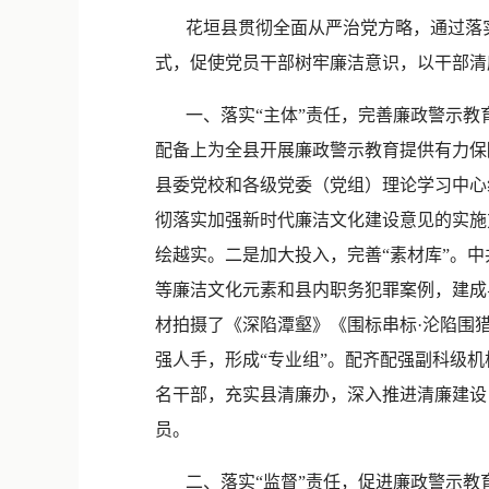
花垣县贯彻全面从严治党方略，通过落实
式，促使党员干部树牢廉洁意识，以干部清
一、落实“主体”责任，完善廉政警示教
配备上为全县开展廉政警示教育提供有力保
县委党校和各级党委（党组）理论学习中心
彻落实加强新时代廉洁文化建设意见的实施
绘越实。二是加大投入，完善“素材库”。中
等廉洁文化元素和县内职务犯罪案例，建成
材拍摄了《深陷潭壑》《围标串标·沦陷围
强人手，形成“专业组”。配齐配强副科级
名干部，充实县清廉办，深入推进清廉建设
员。
二、落实“监督”责任，促进廉政警示教