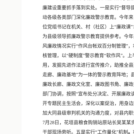
廉建设重要抓手落到实处。一是实行“督导
动各级各类部门深化廉政警示教育。今年来
位党组书记在机关、村（社区）上“廉政课”
为县级领导抓廉政警示教育提供参考。今年
风廉政情况实行“作风台帐双百分制管理”
核管理，以“硬制度”警示教育“软作风”。
用，发掘先进作法进行宣传推介，助推全县
走廊、廉政基地”为一体的警示教育阵地；
廉政长廊、廉政文化室、廉政图书角、廉政
部门协调，按照“宣布处分决定、开展廉政
开专题民主生活会，深化以案促治，用身边
加大同县级审判机关的沟通力度，对县内职
7月28日，花垣县粮食购销站原站长吴某某
干部现场旁听。五是实行“工作量化”机制
。