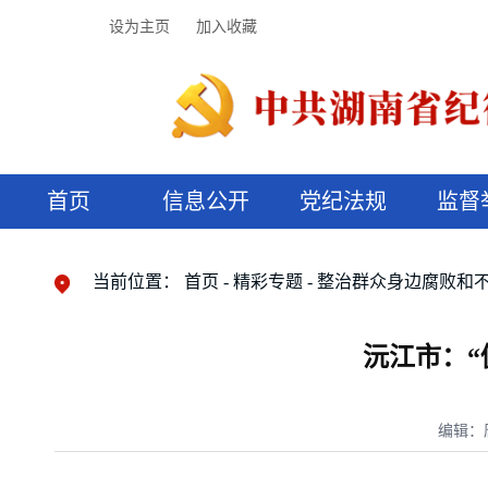
设为主页
加入收藏
首页
信息公开
党纪法规
监督
领导机构
党内法规
监督曝光
执纪审查
廉润湖湘
资料库
工作程序
国家法律
信访举报
党纪政务处分
湖湘好家风
组织机构
纪法课堂
清风文苑
预决算信
漫说纪法
当前位置：
首页
精彩专题
整治群众身边腐败和
沅江市：“
编辑：