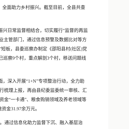
新浪微博
，全面助力乡村振兴。截至目前，全县共查
QQ
。
微信
兴日常监督相结合，切实履行“监督的再监
行业主管部门，通过信息预警及数据比对等方
”短板，县委巡察办制定《邵阳县村(社区)党
今年已巡察9个村，重点解剖3个村，移送问题线
深入开展“1+N”专项整治行动，全力助
行梳理上报，再由县纪委监委统一审核、汇
资金“一卡通”、粮食购销领域及养老领域等
金31.97余万元。
盖。通过信息化助力监督下沉、融入基层治