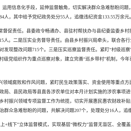
，运用信息化手段，延伸监督触角，切实解决群众急难愁盼问题
4人，其中给予党纪政务处分55人，追缴违纪资金133.55万余元
督促责任。县委政令畅通办、县驻村帮扶办与县纪委监委乡村振
分15人。二是压实业务督导责任。由县乡村振兴局牵头，联合各
发现整改问题715个。三是压实巡察监督责任。紧盯“村级巡察
)》，将村级党组织作为重点巡察对象，建立完善“巡乡带村”机制，
域腐败和作风问题，紧盯民生政策落实、资金使用等重点方面，
政局、县民政局等县直各涉农单位对本月计划实施的涉农事项进
乡村振兴领域专项监督工作为统揽，切实开展惠民惠农财政补贴
群众急难愁盼的问题，共解决问题207个，处理处分16人，追缴资
+线下”立体监督模式，实现基层“微权力”监督无盲区、全覆