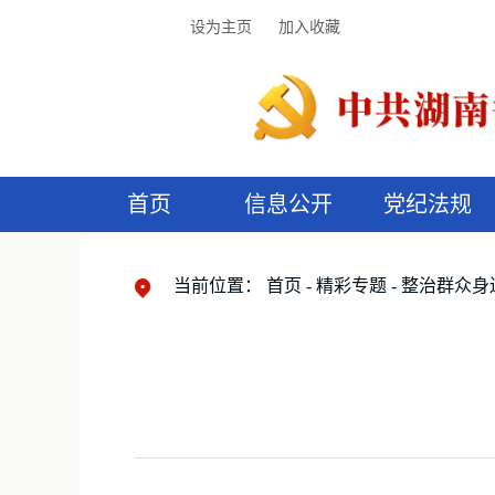
设为主页
加入收藏
首页
信息公开
党纪法规
领导机构
党内法规
监督曝光
执纪审查
廉润湖湘
资料库
工作程序
国家法律
信访举报
党纪政务处分
湖湘好家风
组织机构
纪法课堂
清风文苑
预
漫
当前位置：
首页
精彩专题
整治群众身