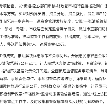
专项检查，以“街道报送-部门审核-财政复审-银行直接拨款到户
水等方式，实现对预算安排、资金分配、资金拨付、资金到户的全
督促县市区进一步完善一卡通资金管理发放制度，实现“一张清单管
，“一领域一专题”，市级层面制定监督清单目录，派驻市直部门
工作标准等，推动监督工作有的放矢、抓出成效。今年以来，全
人，移送司法机关7人，追缴资金426万。
作成效。推动解决优惠政策不兑现问题。开展惠民惠农惠企政
网和微信群进行公开公示，让人民群众方便读懂政策、明白流程，
扣。推动解决基层公示公开问题。全面梳理监督服务事项清单，制
项解释、事项责任单位、事项监督单位等进行了详细说明，确保反
株洲微信群进行公示公开，增强群众参与监督的积极性，让党员
积极创新探索“幸福株洲”监督与服务微信群建设，通过“线上访
等重点工作中，及时收集和督促解决群众反映的问题8269个，及