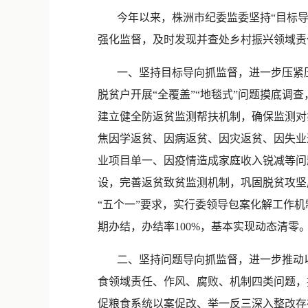
今年以来，株洲市纪委监委坚持“目标导
强化监督，及时发现并查处乡村振兴领域责
一、坚持目标导向抓监督，进一步压紧压
脱贫户开展“全覆盖”“地毯式”问题摸底调查
建立健全防返贫监测帮扶机制，确保监测对象
焦因学返贫、因病返贫、因灾返贫、因失业
业项目单一、因疫情造成家庭收入锐减等问
设，完善返贫致贫监测机制，巩固脱贫攻坚
“五个一”要求，实行委领导包案化解工作机
期办结，办结率100%，基本实现动态清零
二、坚持问题导向抓监督，进一步推动以案
食领域责任、作风、腐败、机制四类问题，
促粮食系统以案促改、举一反三深入整改存