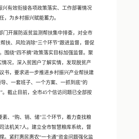
新浪微博
振兴有效衔接各项政策落实、工作部署情况
QQ
任，为乡村振兴赋能蓄力。
微信
部门开展防返贫监测帮扶集中排查，对全市
精准帮扶、风险消除“三个环节”跟进监督，督促
人。围绕“四不摘”政策落实目标加强监督。聚
实情况，深入贫困户了解实情，发现脱贫产
建议书，要求进一步推进乡村振兴产业帮扶建
领导、一套班子、一个方案、一抓到底”的
”。截止目前，全市45个信访问题已全部按
素、“购、销、储”三个环节，着力查找粮
司法机关7人。建立全市智慧粮库系统，督
撑。紧盯惠民惠农“一卡通”资金问题强化监