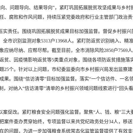
向、问题导向、结果导向”，紧盯巩固拓展脱贫攻坚成果与乡村
任、腐败和作风问题，持续压紧党委政府和行业主管部门政治责
实责任。围绕巩固拓展脱贫成果目标加强监督。督促乡村振兴
，全市识别监测对象5313户13968人。紧盯防返贫识别纳入、
应纳尽纳、应帮尽帮。截至目前，全市消除风险2850户7569
返贫、因疫情影响返贫等5类重点对象，围绕各项防返贫措施落
题25个。针对以上问题，市纪委监委向市乡村振兴局发出监察
成果。围绕“信访清零”目标加强监督。落实“一个信访件、一名
制，对纳入“信访清零”清单的乡村振兴领域问题线索进行“回头看
。
促改。紧盯粮食安全问题强化监督。聚焦“人、钱、粮”三大要
把案件查办贯穿始终，专项监督以来共党纪政务处分34人，移送
在的问题，为进一步加强粮食系统常态化监管监督提供了有效支