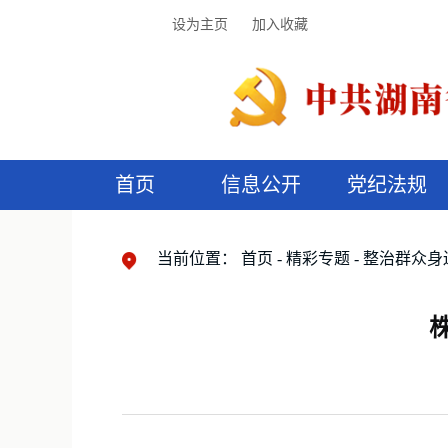
设为主页
加入收藏
首页
信息公开
党纪法规
领导机构
党内法规
监督曝光
执纪审查
廉润湖湘
资料库
工作程序
国家法律
信访举报
党纪政务处分
湖湘好家风
组织机构
纪法课堂
清风文苑
预
漫
当前位置：
首页
精彩专题
整治群众身