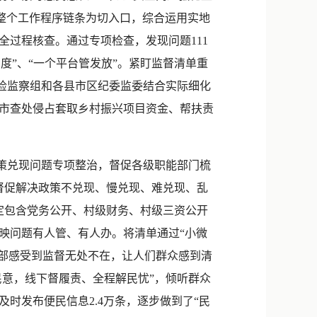
”整个工作程序链条为切入口，综合运用实地
过程核查。通过专项检查，发现问题111
制度”、“一个平台管发放”。紧盯监督清单重
纪检监察组和各县市区纪委监委结合实际细化
市查处侵占套取乡村振兴项目资金、帮扶责
策兑现问题专项整治，督促各级职能部门梳
督促解决政策不兑现、慢兑现、难兑现、乱
定包含党务公开、村级财务、村级三资公开
映问题有人管、有人办。将清单通过“小微
干部感受到监督无处不在，让人们群众感到清
民意，线下督履责、全程解民忧”，倾听群众
时发布便民信息2.4万条，逐步做到了“民