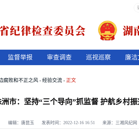
监督举报
审查调查
巡视巡察
廉洁
决算信息公开
说纪法
边腐败和不正之风
经验交流
正文
株洲市：坚持“三个导向”抓监督 护航乡村振
编辑：唐昆玉
发表时间：2022-12-16 16:51
来源：三湘风纪网