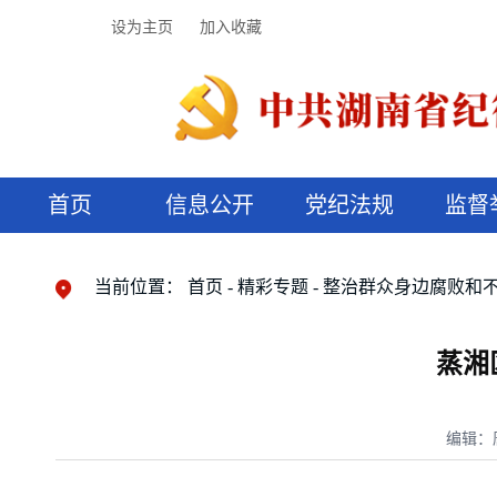
设为主页
加入收藏
首页
信息公开
党纪法规
监督
领导机构
党内法规
监督曝光
执纪审查
廉润湖湘
资料库
工作程序
国家法律
信访举报
党纪政务处分
湖湘好家风
组织机构
纪法课堂
清风文苑
预决算信
漫说纪法
当前位置：
首页
精彩专题
整治群众身边腐败和
蒸湘
编辑：