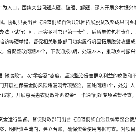
”为入口，围绕突出问题点题、破题、解题，深入开展乡村振兴
。协助县委出台《通道侗族自治县巩固拓展脱贫攻坚成果同乡
办法（试行）》，压实乡村书记第一责任、后盾单位包村责任、
暗访等硬举措，督促相关职能部门切实履行巩固拓展脱贫攻坚成
，督促整改问题29个，下发通报7期，处理23人，推动乡村振
微腐败”。以“零容忍”态度，坚决整治侵害群众利益的腐败和不正
部门开展社保基金防风险堵漏洞专项整治，查处问题1个，处分1
16家；开展惠民惠农财政补贴资金“一卡通”问题专项监督检查，推
金运行监督。督促财政部门出台《通道侗族自治县统筹整合使
案，明晰资金流向，建立台账，确保资金使用有据可查。对项目