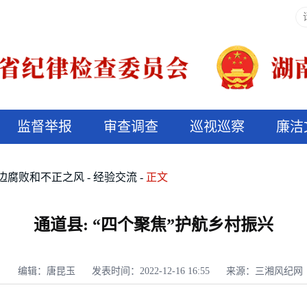
监督举报
审查调查
巡视巡察
廉洁
决算信息公开
说纪法
边腐败和不正之风
经验交流
正文
通道县: “四个聚焦”护航乡村振兴
编辑：唐昆玉
发表时间：2022-12-16 16:55
来源：三湘风纪网