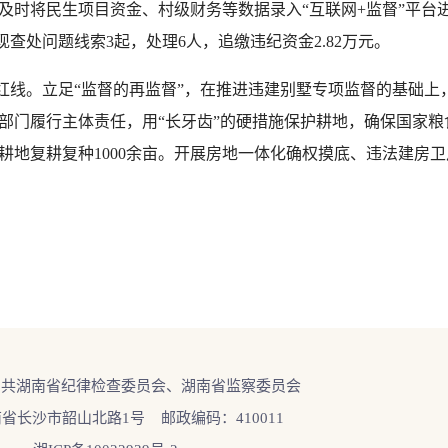
及时将民生项目资金、村级财务等数据录入“互联网+监督”平台
元，发现查处问题线索3起，处理6人，追缴违纪资金2.82万元。
线。立足“监督的再监督”，在推进违建别墅专项监督的基础上
门履行主体责任，用“长牙齿”的硬措施保护耕地，确保国家粮食
耕地复耕复种1000余亩。开展房地一体化确权摸底、违法建房
中共湖南省纪律检查委员会、湖南省监察委员会
省长沙市韶山北路1号 邮政编码：410011