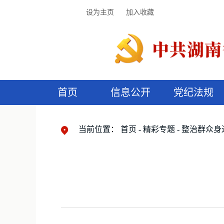
设为主页
加入收藏
首页
信息公开
党纪法规
领导机构
党内法规
监督曝光
执纪审查
廉润湖湘
资料库
工作程序
国家法律
信访举报
党纪政务处分
湖湘好家风
组织机构
纪法课堂
清风文苑
预
漫
当前位置：
首页
精彩专题
整治群众身