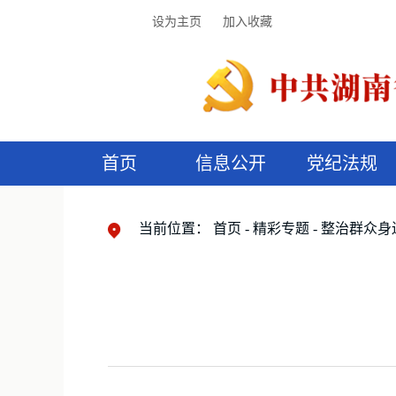
设为主页
加入收藏
首页
信息公开
党纪法规
领导机构
党内法规
监督曝光
执纪审查
廉润湖湘
资料库
工作程序
国家法律
信访举报
党纪政务处分
湖湘好家风
组织机构
纪法课堂
清风文苑
预
漫
当前位置：
首页
精彩专题
整治群众身