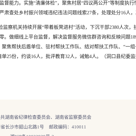
监督能力。实施“清廉体检”，聚焦村居“四议两公开”等制度执行情
肃查处乡村振兴领域违纪违法问题线索27条，处理处分16人，
机关持续开展“带着板凳进村”活动，下沉干部2380人次，接待
。做细线上平台监督，解决监督服务微信群咨询和反映问题189
查，聚焦帮扶后盾单位、驻村帮扶工作队、结对帮扶工作队、“一组
单25份，约谈16人，批评教育32人，诫勉4人。（洞口县纪委
中共湖南省纪律检查委员会、湖南省监察委员会
省长沙市韶山北路1号 邮政编码：410011