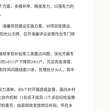
新浪微博
个方面，多措并举、精准发力，以强有力的
QQ
。
微信
、清廉项目建设实施方案，对项目库建设、
阳光公示牌、召开清廉评议会等作出专门规
继续享受补贴等三类重点问题，深化开展专
14211户下降到2001户，沉淀资金清理、
作风问题线索25条，处理处分30人，其中
力清单，对6个村开展提级监督，面向乡村
条化协作机制（1名班子成员+2个派驻纪检监察
级纪检委员，由县财政发放岗位补贴，所在乡