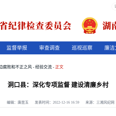
监督举报
审查调查
巡视巡察
廉洁
决算信息公开
说纪法
边腐败和不正之风
经验交流
正文
洞口县：深化专项监督 建设清廉乡村
编辑：唐昆玉
发表时间：2022-12-16 16:59
来源：三湘风纪网