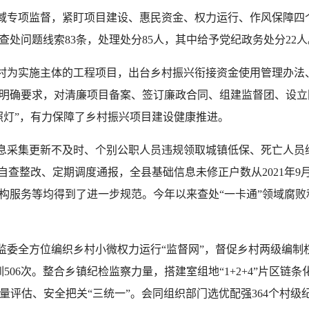
专项监督，紧盯项目建设、惠民资金、权力运行、作风保障四
处问题线索83条，处理处分85人，其中给予党纪政务处分22人
为实施主体的工程项目，出台乡村振兴衔接资金使用管理办法
明确要求，对清廉项目备案、签订廉政合同、组建监督团、设立
照灯”，有力保障了乡村振兴项目建设健康推进。
采集更新不及时、个别公职人员违规领取城镇低保、死亡人员
查整改、定期调度通报，全县基础信息未修正户数从2021年9月的
服务等均得到了进一步规范。今年以来查处“一卡通”领域腐败和
全方位编织乡村小微权力运行“监督网”，督促乡村两级编制权
506次。整合乡镇纪检监察力量，搭建室组地“1+2+4”片区链
量评估、安全把关“三统一”。会同组织部门选优配强364个村