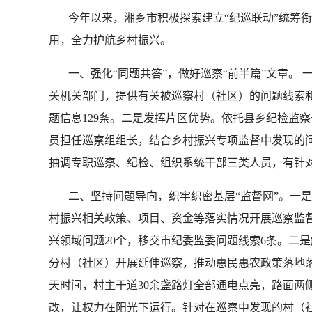
今年以来，湘乡市积极探索建立“纪巡联动”统筹衔
用，全力护航乡村振兴。
一、强化“同题共答”，做好巡察“前半篇”文章。 
关机关部门，提供有关被巡察村（社区）的问题线索和
题信息129条。二是发挥片区优势。依托县乡纪检监
员担任巡察组组长，结合乡村振兴专项监督中发现的问
抽调专职巡察、纪检、组织系统干部三类人员，有针
二、坚持问题导向，织牢织密基层“监督网”。一是聚
村振兴相关政策、项目、资金等落实情况开展巡察监
兴领域问题20个，移交市纪委监委问题线索6条。二
分村（社区）开展延伸巡察，推动惠民惠农政策落地
天时间，村主干道30余盏路灯全部通电点亮，路面两
改，让权力在阳光下运行。针对在巡察中发现的村（社