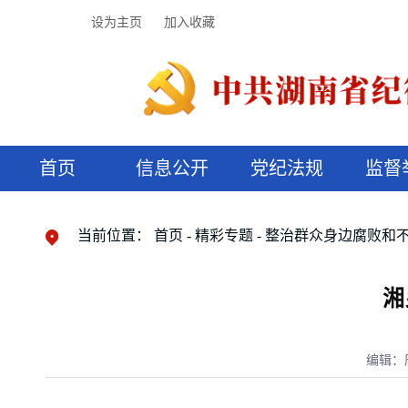
设为主页
加入收藏
首页
信息公开
党纪法规
监督
领导机构
党内法规
监督曝光
执纪审查
廉润湖湘
资料库
工作程序
国家法律
信访举报
党纪政务处分
湖湘好家风
组织机构
纪法课堂
清风文苑
预决算信
漫说纪法
当前位置：
首页
精彩专题
整治群众身边腐败和
湘
编辑：