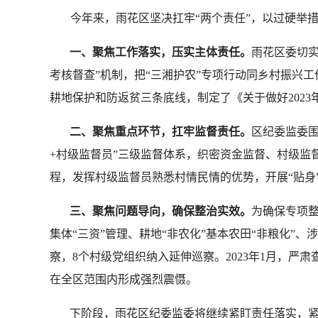
今年来，雨花区坚决扛牢“两个责任”，以过硬举措
一、聚焦工作落实，压实主体责任。
雨花区委切
考核督查”机制，把“三湘护农”专项行动同乡村振兴
耕地保护和防返贫三条底线，制定了《关于做好202
二、聚焦重点环节，扛牢监督责任。
区纪委监委围
+村级监督员”三级监督体系，织密资金监督、村级监
程，发挥村级监督员熟悉村情民情的优势，开展“贴身”
三、聚焦问题导向，确保整治实效。
为确保专项
集体“三资”管理、耕地“非农化”基本农田“非粮化”
察，8个村级党组织纳入延伸巡察。2023年1月，
在全区范围内形成强烈震慑。
下阶段，雨花区纪委监委将继续紧盯责任落实，