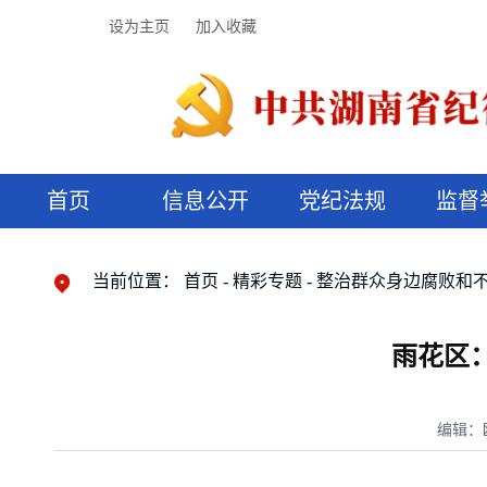
设为主页
加入收藏
首页
信息公开
党纪法规
监督
领导机构
党内法规
监督曝光
执纪审查
廉润湖湘
资料库
工作程序
国家法律
信访举报
党纪政务处分
湖湘好家风
组织机构
纪法课堂
清风文苑
预决算信
漫说纪法
当前位置：
首页
精彩专题
整治群众身边腐败和
雨花区：
编辑：