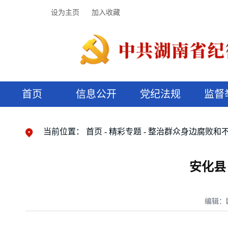
设为主页
加入收藏
首页
信息公开
党纪法规
监督
领导机构
党内法规
监督曝光
执纪审查
廉润湖湘
资料库
工作程序
国家法律
信访举报
党纪政务处分
湖湘好家风
组织机构
纪法课堂
清风文苑
预决算信
漫说纪法
当前位置：
首页
精彩专题
整治群众身边腐败和
安化县
编辑：