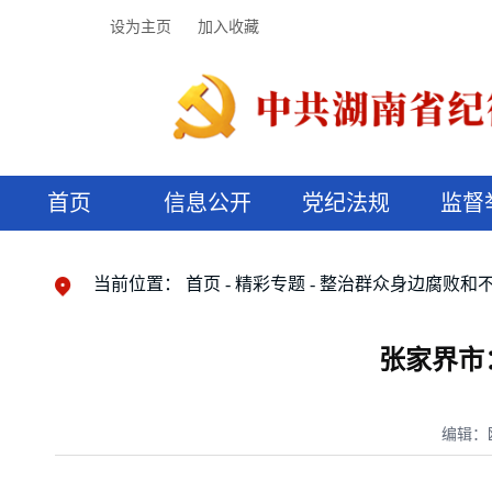
设为主页
加入收藏
首页
信息公开
党纪法规
监督
领导机构
党内法规
监督曝光
执纪审查
廉润湖湘
资料库
工作程序
国家法律
信访举报
党纪政务处分
湖湘好家风
组织机构
纪法课堂
清风文苑
预决算信
漫说纪法
当前位置：
首页
精彩专题
整治群众身边腐败和
张家界市
编辑：