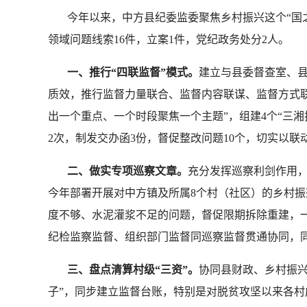
今年以来，中方县纪委监委聚焦乡村振兴这个“国
领域问题线索16件，立案1件，党纪政务处分2人。
一、推行“四联监督”模式。
建立与县委督查室、
质效，推行监督力量联合、监督内容联谋、监督方式联
出一个重点、一个时段聚焦一个主题”，组建4个“三
2次，制发交办函3份，督促整改问题10个，切实以
二、做实专项巡察文章。
充分发挥巡察利剑作用
今年部署开展对中方镇及所属8个村（社区）的乡村振
度不够、水泥灌浆不足的问题，督促限期拆除重建，一
纪检监察监督、组织部门监督同巡察监督贯通协同，同
三、盘点清算村级“三资”。
协同县财政、乡村振
子”，同步建立监督台账，特别是对脱贫攻坚以来各