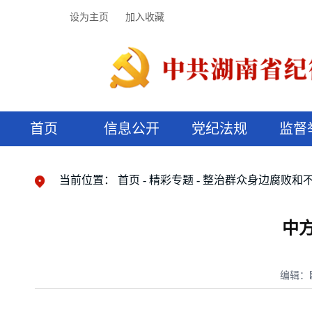
设为主页
加入收藏
首页
信息公开
党纪法规
监督
领导机构
党内法规
监督曝光
执纪审查
廉润湖湘
资料库
工作程序
国家法律
信访举报
党纪政务处分
湖湘好家风
组织机构
纪法课堂
清风文苑
预决算信
漫说纪法
当前位置：
首页
精彩专题
整治群众身边腐败和
中
编辑：