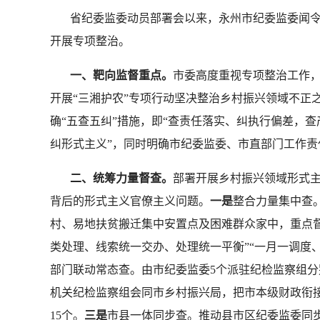
省纪委监委动员部署会以来，永州市纪委监委闻令
开展专项整治。
一、靶向监督重点。
市委高度重视专项整治工作
开展“三湘护农”专项行动坚决整治乡村振兴领域不正
确“五查五纠”措施，即“查责任落实、纠执行偏差，查
纠形式主义”，同时明确市纪委监委、市直部门工作责
二、统筹力量督查。
部署开展乡村振兴领域形式主
背后的形式主义官僚主义问题。
一是
整合力量集中查
村、易地扶贫搬迁集中安置点及困难群众家中，重点
类处理、线索统一交办、处理统一平衡”“一月一调度
部门联动常态查。由市纪委监委5个派驻纪检监察组分
机关纪检监察组会同市乡村振兴局，把市本级财政衔
15个。
三是
市县一体同步查。推动县市区纪委监委同