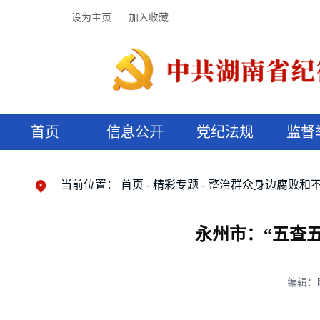
设为主页
加入收藏
首页
信息公开
党纪法规
监督
领导机构
党内法规
监督曝光
执纪审查
廉润湖湘
资料库
工作程序
国家法律
信访举报
党纪政务处分
湖湘好家风
组织机构
纪法课堂
清风文苑
预决算信
漫说纪法
当前位置：
首页
精彩专题
整治群众身边腐败和
永州市：“五查
编辑：