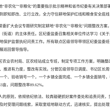
非农化”“非粮化”的重要指示批示精神和省市纪委有关决策部
到即知即改、立行立改，全力守住耕地保护红线和粮食安全底线
常委扩大会议专题研究制定耕地“非农化”“非粮化”问题整改方
（街道）的主体责任。区纪委监委召集相关单位传达学习《关于
地保护监督执纪问责工作。所有联点区级领导带领区纪委监委班
展巡回督导指导。
区农业农村局、区农经站成立专班，制定专项工作方案，明确整改
、推进有力度，整改有实效。分管区级领导日调度、书记区长周
一个、验收销号一个，一个乡镇全面完成、一个乡镇全面销号，
3亩，问题整改率89.62%。
人的原则，依规依纪依法、较真碰硬抓好案件查处和追责问责，坚
及时受理问题线索，采取室组地联动方式，迅速核实，提出处理