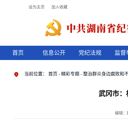
设为主页
加入收藏
首页
信息公开
党纪法规
监督
领导机构
党内法规
监督曝光
执纪审查
廉润湖湘
资料库
工作程序
国家法律
信访举报
党纪政务处分
湖湘好家风
组织机构
纪法课堂
清风文苑
预决算信
漫说纪法
当前位置：
首页
精彩专题
整治群众身边腐败和
武冈市：
编辑：