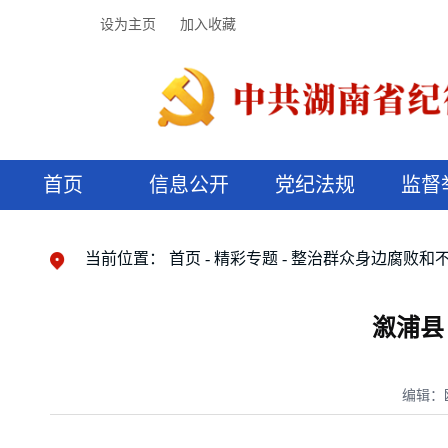
设为主页
加入收藏
首页
信息公开
党纪法规
监督
领导机构
党内法规
监督曝光
执纪审查
廉润湖湘
资料库
工作程序
国家法律
信访举报
党纪政务处分
湖湘好家风
组织机构
纪法课堂
清风文苑
预决算信
漫说纪法
当前位置：
首页
精彩专题
整治群众身边腐败和
溆浦县
编辑：