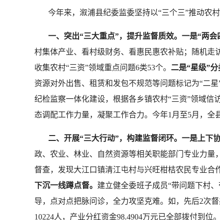
今年来，溆浦县纪委监委坚持以“三个三”推动农村
一、突出“三大重点”，提升监督质效。一是“两会
村集体产业、看村级财务、看惠民惠农补贴；随机走访
收集农村“三资”领域重点问题6类53个。
二是“星级”
资源对外出售、租赁和发包不规范等问题标记为“二星
纪检监察一体化建设，根据各乡镇农村“三资”领域信
态调配工作力量，凝聚工作合力。今年1月至5月，全县
二、开展“三大行动”，构建监督闭环。一是上下
政、农业、林业、自然资源等相关职能部门专业力量，
督查，发现大江口镇清江屯村与兴旺柑桔农民专业合
下沉一线蹲点督。
建立健全委班子成员“带问题下村
导，点对点把脉问诊，全力攻坚克难。如，先后2次督
10224人，产业分红资金98.4904万元已全部拨付到位