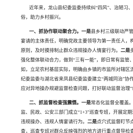
近年来，龙山县纪委监委持续纠“四风”、治陋习、
俗，助力乡村振兴。
一、抓协作联动聚合力。一是
县乡村三级联动严
宴请的主体责任，明确党政主要领导为第一责任人，构
原则，及时摸排制止群众违规操办人情宴行为。
二是
强化整体联动合力，做到“三有一能”，即日常有监管
如，立足农村基层实际，明确由乡镇的市监所对辖区
纪委监委与湖北省来凤县纪委监委建立“两城同治”协
应对异地操办规避监督检查问题，打好联动监督治理“
二、抓监督检查强震慑。一是
常态化监督全覆盖
监、民政、公安三部门成立“1+3”巡查专班，开展
违规操办、违规人情宴请行为。
二是
点穴式监督盯节
查，巡查专班对群众反映强烈的地方进行重点督导检查