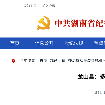
设为主页
加入收藏
首页
信息公开
党纪法规
监督
领导机构
党内法规
监督曝光
执纪审查
廉润湖湘
资料库
工作程序
国家法律
信访举报
党纪政务处分
湖湘好家风
组织机构
纪法课堂
清风文苑
预决算信
漫说纪法
当前位置：
首页
精彩专题
整治群众身边腐败和
龙山县：多
编辑：