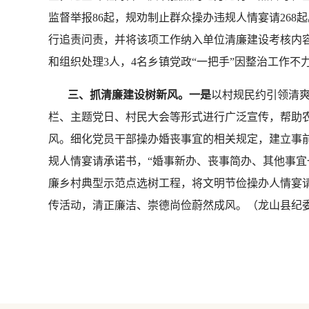
监督举报86起，规劝制止群众操办违规人情宴请268起
行追责问责，并将该项工作纳入单位清廉建设考核内容
和组织处理3人，4名乡镇党政“一把手”因整治工作不
三、抓清廉建设树新风。一是
以村规民约引领清爽
栏、主题党日、村民大会等形式进行广泛宣传，帮助农
风。细化党员干部操办婚丧事宜的相关规定，建立事
规人情宴请承诺书，“婚事新办、丧事简办、其他事宜
廉乡村典型示范点选树工程，将文明节俭操办人情宴
传活动，清正廉洁、崇德尚俭蔚然成风。（龙山县纪