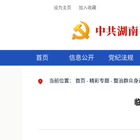
设为主页
加入收藏
首页
信息公开
党纪法规
领导机构
党内法规
监督曝光
执纪审查
廉润湖湘
资料库
工作程序
国家法律
信访举报
党纪政务处分
湖湘好家风
组织机构
纪法课堂
清风文苑
预
漫
当前位置：
首页
精彩专题
整治群众身