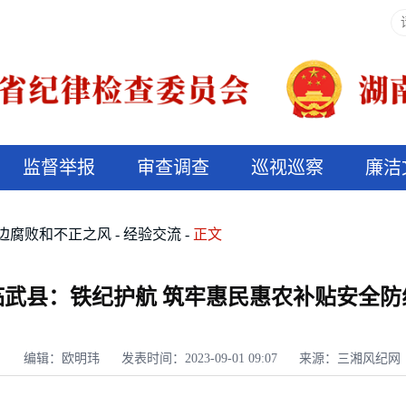
监督举报
审查调查
巡视巡察
廉洁
决算信息公开
说纪法
边腐败和不正之风
经验交流
正文
临武县：铁纪护航 筑牢惠民惠农补贴安全防
编辑：欧明玮
发表时间：2023-09-01 09:07
来源：三湘风纪网