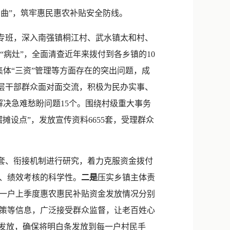
新浪微博
曲”，筑牢惠民惠农补贴安全防线。
QQ
专班，深入南强镇桐江村、武水镇太和村、
微信
“病灶”，全面清查近年来拨付到各乡镇的10
集体“三资”管理等方面存在的突出问题，成
基层干部群众面对面交流，积极为民办实事、
解决急难愁盼问题15个。围绕村级重大事务
设点”，发放宣传资料6655套，受理群众
套、衔接机制进行研究，着力克服资金拨付
、绩效考核的科学性。
二是
压实乡镇主体责
一户上季度惠农惠民补贴资金发放情况分别
策等信息，广泛接受群众监督，让老百姓心
发放，确保将明白条发放到每一户村民手