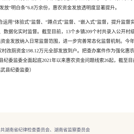
放“明白条”6.8万余份，惠农资金发放透明度显著提升。
合运用“体验式”监督、“蹲点式”监督、“嵌入式”监督，提升监督
数据化实时监督。截至目前，13个乡镇209个村共录入公开村级收入1
把惠农补贴资金发放纳入日常监督范围，进一步完善常态化监督机制。
年农村改厕资金198.12万元全部发放到户。把查办案件作为强化
县纪委监委全面起底2021年以来惠农资金问题线索26起，截至目
临武县纪委监委）
中共湖南省纪律检查委员会、湖南省监察委员会