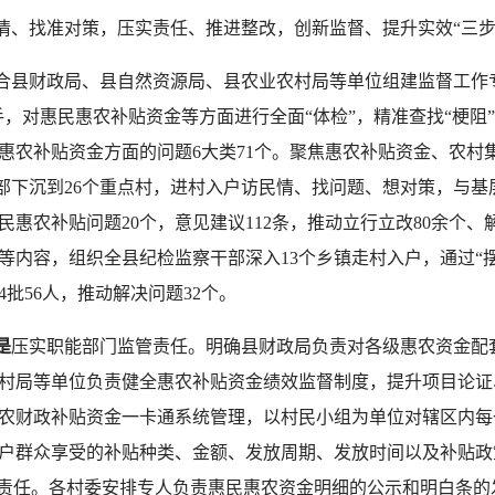
、找准对策，压实责任、推进整改，创新监督、提升实效“三步
合县财政局、县自然资源局、县农业农村局等单位组建监督工作
手，对惠民惠农补贴资金等方面进行全面“体检”，精准查找“梗阻”
惠农补贴资金方面的问题6大类71个。聚焦惠农补贴资金、农村
干部下沉到26个重点村，进村入户访民情、找问题、想对策，与
惠农补贴问题20个，意见建议112条，推动立行立改80余个、
内容，组织全县纪检监察干部深入13个乡镇走村入户，通过“摆摊
44批56人，推动解决问题32个。
是
压实职能部门监管责任。明确县财政局负责对各级惠农资金配
村局等单位负责健全惠农补贴资金绩效监督制度，提升项目论证
农财政补贴资金一卡通系统管理，以村民小组为单位对辖区内每
户群众享受的补贴种类、金额、发放周期、发放时间以及补贴政
责任。各村委安排专人负责惠民惠农资金明细的公示和明白条的