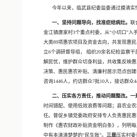
今年以来，临武县纪委监委通过摸清实情
一、坚持问题导向，找准症结病灶。
联
金江镇唐家村3个重点村委，从“小切口”入
大类89项惠农项目及资金去向，共发现惠民
立6个调研督导组， 组织20余名纪检监察
解民忧，维护群众切身利益，共收集反映惠民
决策、惠民惠农补贴、清廉村居示范点创建等
咨询1446人，约访群众7批10人，接访群众
二、压实各方责任，推动问题整改。一
时间错配、使用低效浪费等问题；县农业农
任。督促乡镇党委政府安排专人负责惠民惠
制作《惠农财政补贴资金明白条》，列明每
中有本清清楚楚的“民生账”。
三是
压实村委