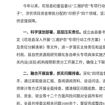
今年以来，花垣县纪委监委以“三湘护农”专项行动为
子”、涉农项目资金审批分配的“印把子”四个领域，
供坚强保障。
一、科学谋划部署，层层压实责任。
成立由县委书
定《花垣县深入开展“三湘护农”专项行动工作方案》
及责任分解清单》等文件，进一步落实主体责任和监
村局、县自然资源局研究细化各自牵头专项具体实施
关内设(派驻)机构按照职责分工开展工作，确保上下
二、融合开展监督，抓实问题排查。
深化“四项监
手，通过采取座谈汇报、查阅调阅资料、谈话问话、进
项审计等方式开展全面排查，摸清辖区问题底数、建
目、资金、就业等十二个方面风险问题对全县所有村
前，全县共排查出相关问题1680余个，督促完成整改6