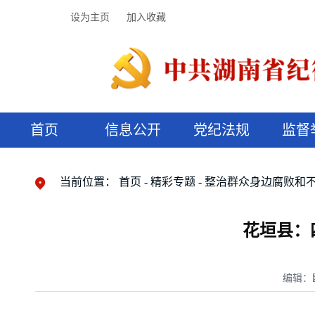
设为主页
加入收藏
首页
信息公开
党纪法规
监督
领导机构
党内法规
监督曝光
执纪审查
廉润湖湘
资料库
工作程序
国家法律
信访举报
党纪政务处分
湖湘好家风
组织机构
纪法课堂
清风文苑
预决算信
漫说纪法
当前位置：
首页
精彩专题
整治群众身边腐败和
花垣县：
编辑：