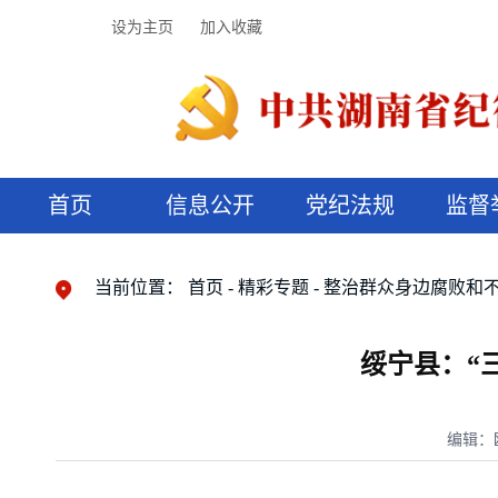
设为主页
加入收藏
首页
信息公开
党纪法规
监督
领导机构
党内法规
监督曝光
执纪审查
廉润湖湘
资料库
工作程序
国家法律
信访举报
党纪政务处分
湖湘好家风
组织机构
纪法课堂
清风文苑
预决算信
漫说纪法
当前位置：
首页
精彩专题
整治群众身边腐败和
绥宁县：“
编辑：