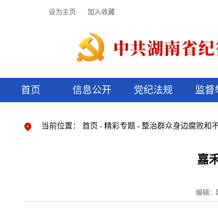
设为主页
加入收藏
首页
信息公开
党纪法规
监督
领导机构
党内法规
监督曝光
执纪审查
廉润湖湘
资料库
工作程序
国家法律
信访举报
党纪政务处分
湖湘好家风
组织机构
纪法课堂
清风文苑
预决算信
漫说纪法
当前位置：
首页
精彩专题
整治群众身边腐败和
嘉
编辑：