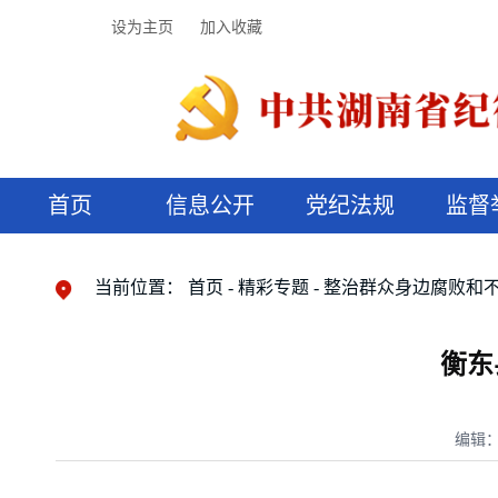
设为主页
加入收藏
首页
信息公开
党纪法规
监督
领导机构
党内法规
监督曝光
执纪审查
廉润湖湘
资料库
工作程序
国家法律
信访举报
党纪政务处分
湖湘好家风
组织机构
纪法课堂
清风文苑
预决算信
漫说纪法
当前位置：
首页
精彩专题
整治群众身边腐败和
衡东
编辑